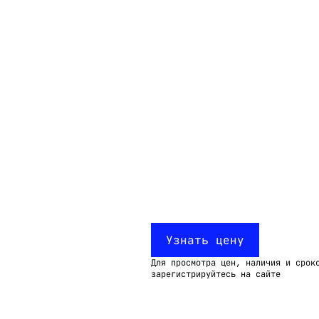
Email:
imelk@imelk.ru
USD($)
EUR(€)
RUB(₽)
Узнать цену
Для просмотра цен, наличия и срок
зарегистрируйтесь на сайте