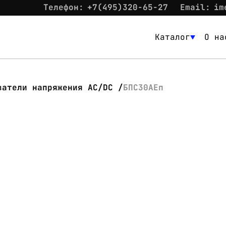
Телефон:
+7(495)320-65-27
Email:
im
Каталог
О на
Каталог
О нас
ватели напряжения AC/DC
БПС30АЕп
Новости
Склад
Контакты
Вход
Контакты
Телефон:
+7(495)320-65-27