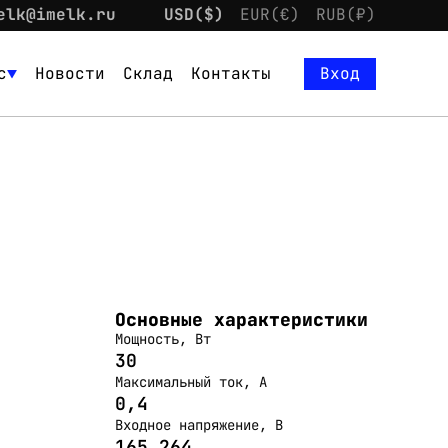
elk@imelk.ru
USD($)
EUR(€)
RUB(₽)
с
Новости
Склад
Контакты
Вход
Основные характеристики
Мощность, Вт
30
Максимальный ток, А
0,4
Входное напряжение, В
165…264