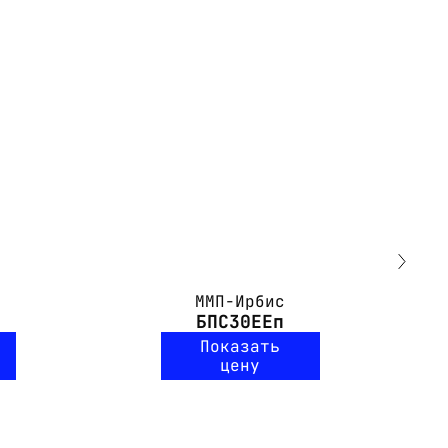
ММП-Ирбис
БПС30ЕЕп
Показать
цену