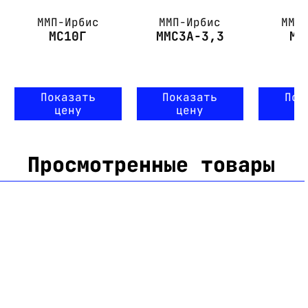
ММП-Ирбис
ММП-Ирбис
ММП
МС10Г
ММС3А-3,3
ММ
Показать
Показать
Пок
цену
цену
ц
Просмотренные товары