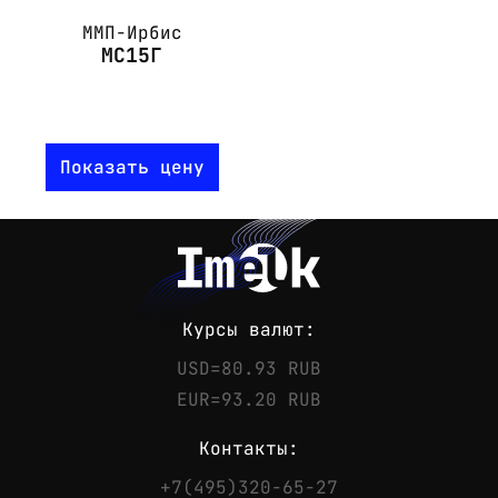
ММП-Ирбис
МС15Г
Показать цену
Курсы валют:
USD=80.93 RUB
EUR=93.20 RUB
Контакты:
+7(495)320-65-27