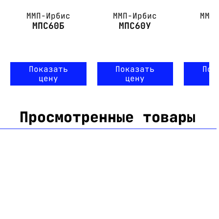
ММП-Ирбис
ММП-Ирбис
ММП
МПС60Б
МПС60У
М
Показать
Показать
Пок
цену
цену
ц
Просмотренные товары