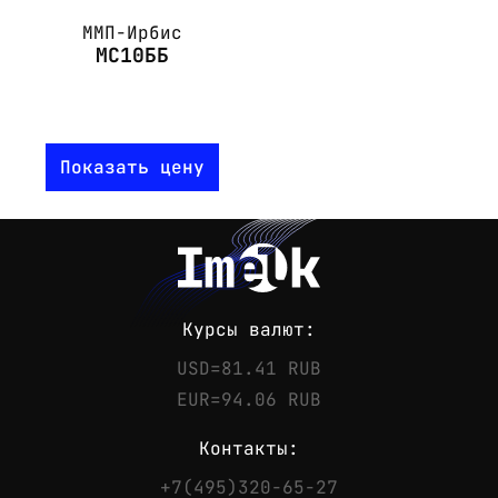
ММП-Ирбис
МС10ББ
Показать цену
Курсы валют:
USD=81.41 RUB
EUR=94.06 RUB
Контакты:
+7(495)320-65-27