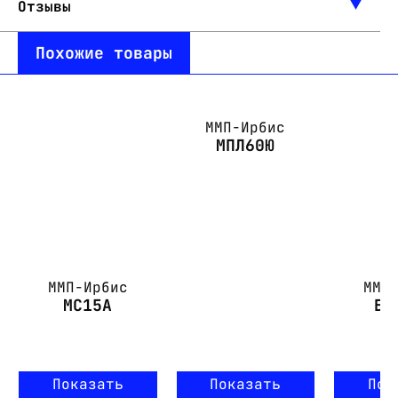
Отзывы
Похожие товары
ММП-Ирбис
МПЛ60Ю
ММП-Ирбис
ММП
МС15А
БП
Показать
Показать
Пок