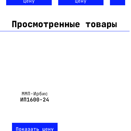
цену
цену
ц
Просмотренные товары
ММП-Ирбис
ИП1600-24
Показать цену