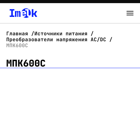
Каталог
Главная
Источники питания
Преобразователи напряжения AC/DC
О нас
МПК600С
МПК600С
Новости
Склад
Контакты
Вход