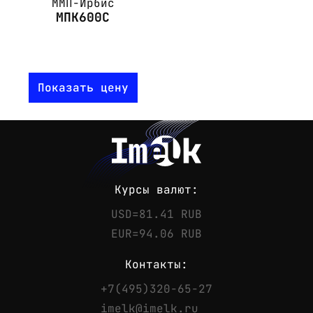
ММП-Ирбис
МПК600С
Показать цену
Курсы валют:
USD=81.41 RUB
EUR=94.06 RUB
Контакты:
+7(495)320-65-27
Контакты
imelk@imelk.ru