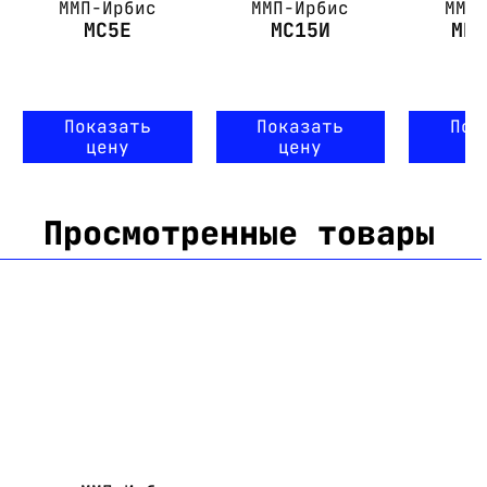
ММП-Ирбис
ММП-Ирбис
ММП
МС5Е
МС15И
МП
Показать
Показать
Пок
цену
цену
ц
Просмотренные товары