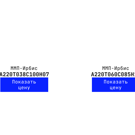
ММП-Ирбис
ММП-Ирбис
А220Т038С100Н07
А220Т060С085Н
Показать
Показать
цену
цену