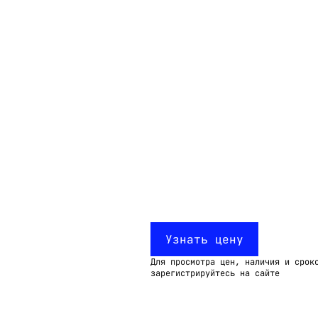
Email:
imelk@imelk.ru
USD($)
EUR(€)
RUB(₽)
Узнать цену
Для просмотра цен, наличия и срок
зарегистрируйтесь на сайте