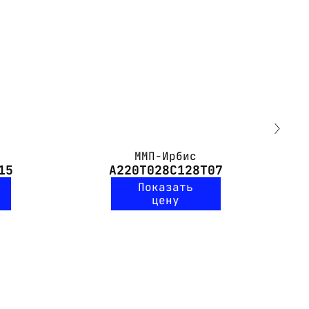
ММП-Ирбис
15
А220Т028С128Т07
Показать
цену