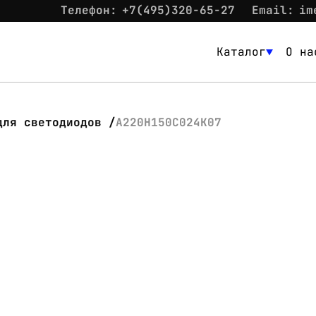
Телефон:
+7(495)320-65-27
Email:
im
Каталог
О на
Каталог
О нас
для светодиодов
А220Н150С024К07
Новости
Склад
Контакты
Вход
Контакты
Телефон:
+7(495)320-65-27