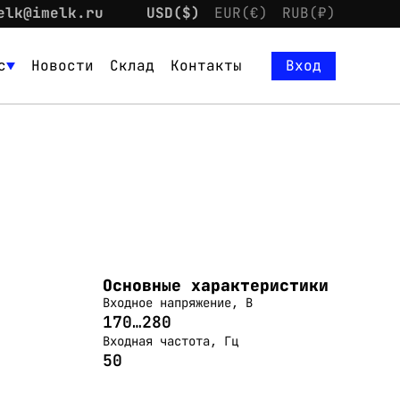
elk@imelk.ru
USD($)
EUR(€)
RUB(₽)
с
Новости
Склад
Контакты
Вход
Основные характеристики
Входное напряжение, В
170…280
Входная частота, Гц
50