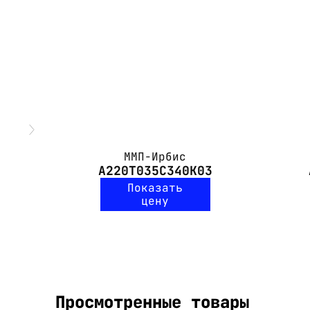
ММП-Ирбис
А220Т035С340К03
Показать
цену
Просмотренные товары