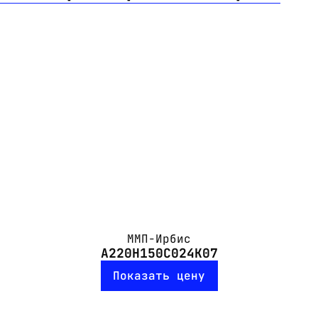
ММП-Ирбис
А220Н150С024К07
Показать цену