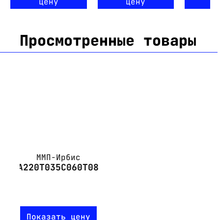
цену
цену
ц
Просмотренные товары
ММП-Ирбис
А220Т035С060Т08
Показать цену