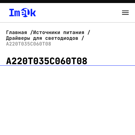
Каталог
Главная
Источники питания
Драйверы для светодиодов
О нас
А220Т035С060Т08
А220Т035С060Т08
Новости
Склад
Контакты
Вход