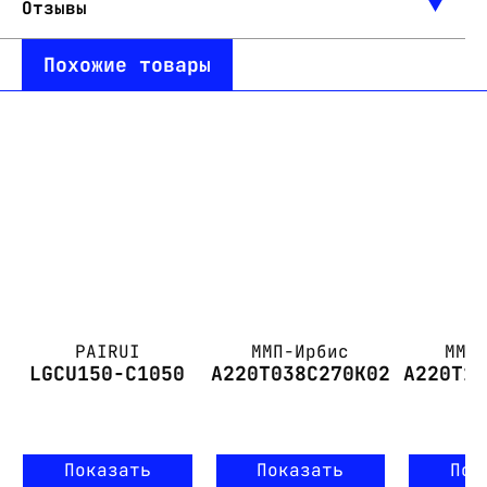
Отзывы
Похожие товары
PAIRUI
ММП-Ирбис
ММП
LGCU150-C1050
А220Т038С270К02
А220Т1
Показать
Показать
Пок