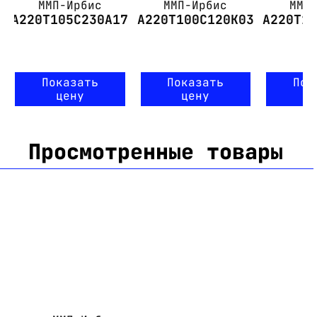
ММП-Ирбис
ММП-Ирбис
ММП
А220Т105С230А17
А220Т100С120К03
А220Т1
Показать
Показать
Пок
цену
цену
ц
Просмотренные товары