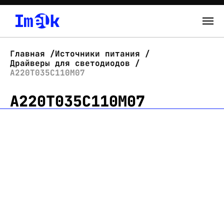
Каталог
Главная
Источники питания
Драйверы для светодиодов
О нас
А220Т035С110М07
А220Т035С110М07
Новости
Склад
Контакты
Вход