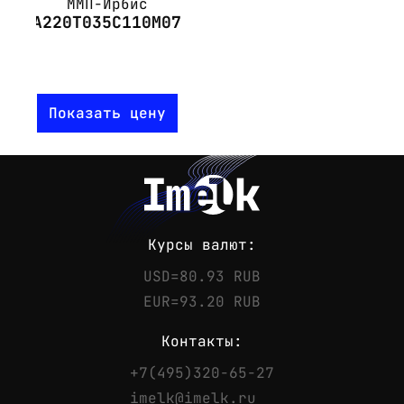
ММП-Ирбис
А220Т035С110М07
Показать цену
Курсы валют:
USD=80.93 RUB
EUR=93.20 RUB
Контакты:
+7(495)320-65-27
Контакты
imelk@imelk.ru