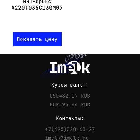
ММП-Ирбис
А220Т035С130М07
Показать цену
Курсы валют:
USD=82.17 RUB
EUR=94.84 RUB
Контакты:
+7(495)320-65-27
Контакты
imelk@imelk.ru