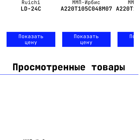
Ruichi
ММП-Ирбис
ММП
LD-24C
А220Т105С048М07
А220Т1
Показать
Показать
Пок
цену
цену
ц
Просмотренные товары