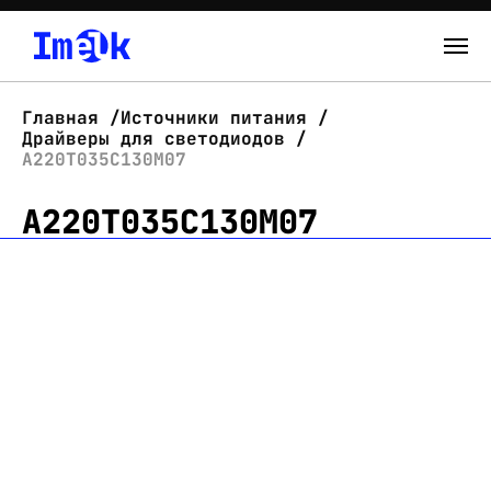
Каталог
Главная
Источники питания
Драйверы для светодиодов
О нас
А220Т035С130М07
А220Т035С130М07
Новости
Склад
Контакты
Вход