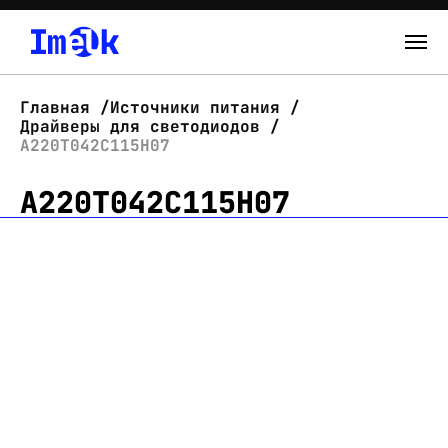
Каталог
Главная
Источники питания
Драйверы для светодиодов
О нас
А220Т042С115Н07
А220Т042С115Н07
Новости
Склад
Контакты
Вход