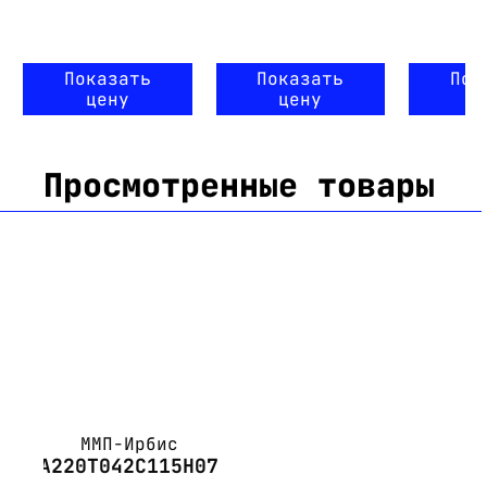
Показать
Показать
Пок
цену
цену
ц
Просмотренные товары
ММП-Ирбис
А220Т042С115Н07