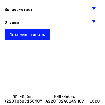
Вопрос-ответ
Отзывы
Похожие товары
ММП-Ирбис
ММП-Ирбис
PA
А220Т030С130М07
А220Т024С145Н07
LGCU1