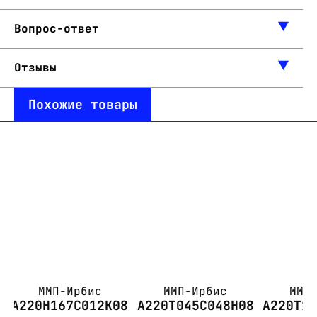
Вопрос-ответ
Отзывы
Похожие товары
ММП-Ирбис
ММП-Ирбис
ММП
А220Н167С012К08
А220Т045С048Н08
А220Т1