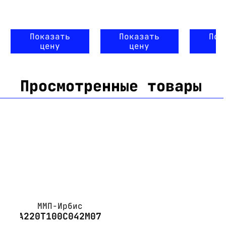
Показать
Показать
Пок
цену
цену
ц
Просмотренные товары
ММП-Ирбис
А220Т100С042М07