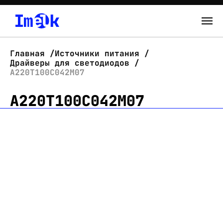
Каталог
Главная
Источники питания
Драйверы для светодиодов
О нас
А220Т100С042М07
А220Т100С042М07
Новости
Склад
Контакты
Вход