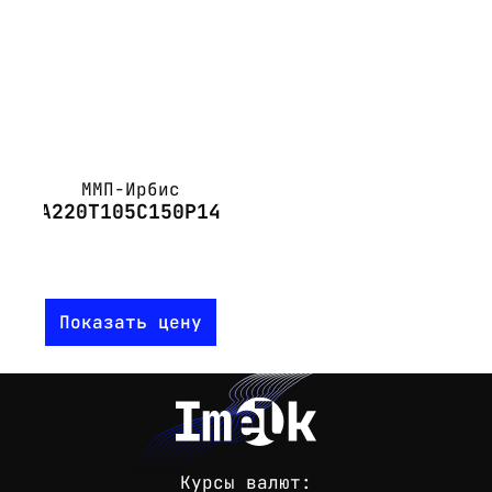
ММП-Ирбис
А220Т105С150Р14
Показать цену
Курсы валют: