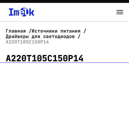
Каталог
Главная
Источники питания
Драйверы для светодиодов
О нас
А220Т105С150Р14
А220Т105С150Р14
Новости
Склад
Контакты
Вход