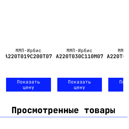
ММП-Ирбис
ММП-Ирбис
ММП
А220Т019С200Т07
А220Т030С110М07
А220Т0
Показать
Показать
Пок
цену
цену
ц
Просмотренные товары