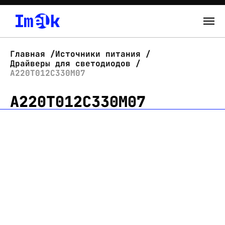
Каталог
Главная
Источники питания
Драйверы для светодиодов
О нас
А220Т012С330М07
А220Т012С330М07
Новости
Склад
Контакты
Вход