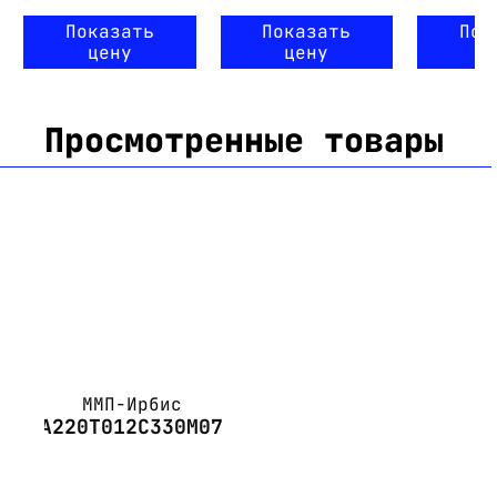
Показать
Показать
Пок
цену
цену
ц
Просмотренные товары
ММП-Ирбис
А220Т012С330М07