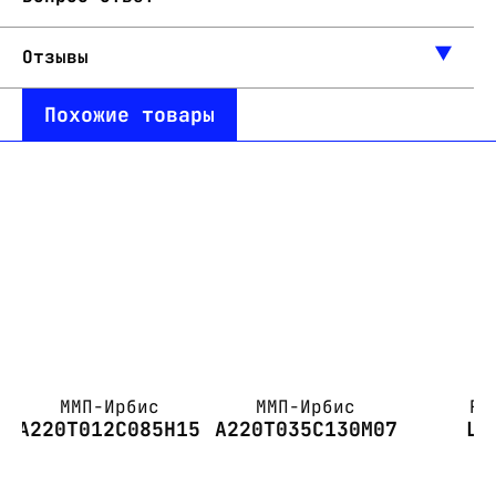
Отзывы
Похожие товары
ММП-Ирбис
ММП-Ирбис
Ru
А220Т012С085Н15
А220Т035С130М07
LD