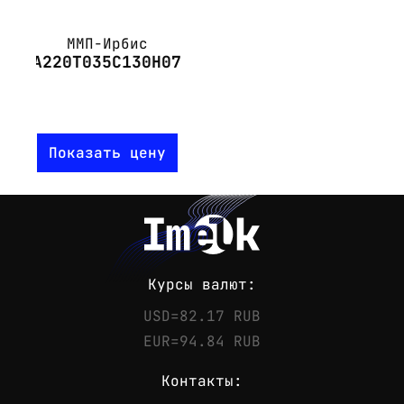
ММП-Ирбис
А220Т035С130Н07
Показать цену
Курсы валют:
USD=82.17 RUB
EUR=94.84 RUB
Контакты: