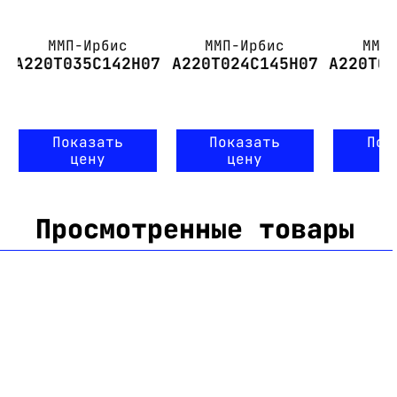
ММП-Ирбис
ММП-Ирбис
ММП
А220Т035С142Н07
А220Т024С145Н07
А220Т0
Показать
Показать
Пок
цену
цену
ц
Просмотренные товары