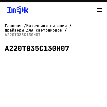
Каталог
Главная
Источники питания
Драйверы для светодиодов
О нас
А220Т035С130Н07
А220Т035С130Н07
Новости
Склад
Контакты
Вход