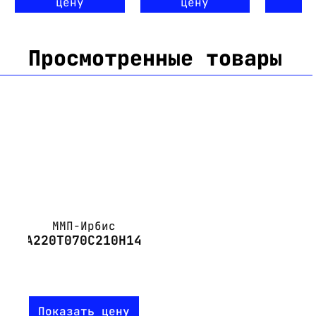
цену
цену
ц
Просмотренные товары
ММП-Ирбис
А220Т070С210Н14
Показать цену