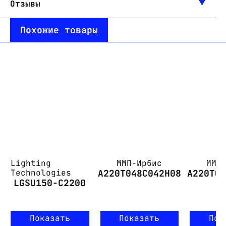
Отзывы
Похожие товары
Lighting
ММП-Ирбис
ММП
Technologies
А220Т048С042Н08
А220Т0
LGSU150-C2200
Показать
Показать
Пок