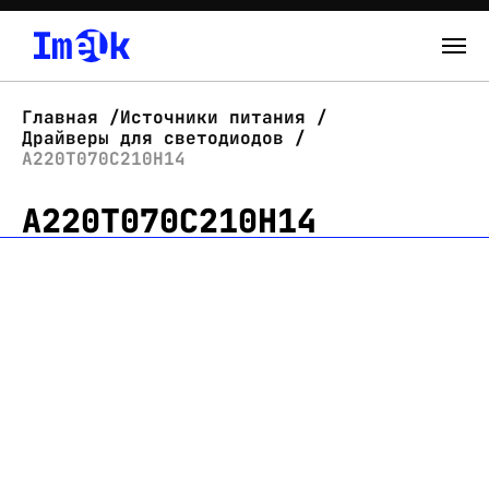
Каталог
Главная
Источники питания
Драйверы для светодиодов
О нас
А220Т070С210Н14
А220Т070С210Н14
Новости
Склад
Контакты
Вход