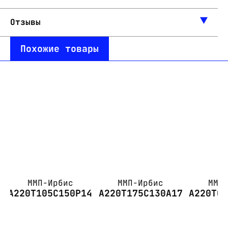
Отзывы
Похожие товары
ММП-Ирбис
ММП-Ирбис
ММП
А220Т105С150Р14
А220Т175С130А17
А220Т0