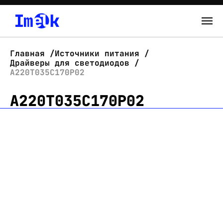
Каталог
Главная
Источники питания
Драйверы для светодиодов
О нас
А220Т035С170Р02
А220Т035С170Р02
Новости
Склад
Контакты
Вход