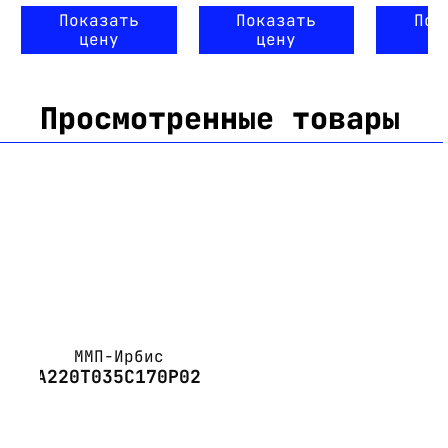
Показать
Показать
Пок
цену
цену
ц
Просмотренные товары
ММП-Ирбис
А220Т035С170Р02