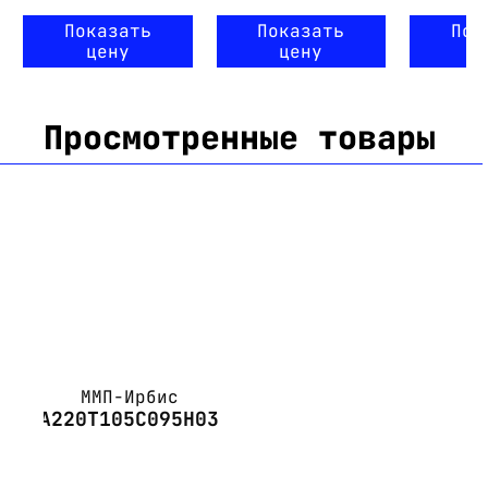
Показать
Показать
Пок
цену
цену
ц
Просмотренные товары
ММП-Ирбис
А220Т105С095Н03