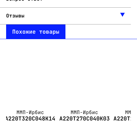
Отзывы
Похожие товары
ММП-Ирбис
ММП-Ирбис
ММП
А220Т320С048К14
А220Т270С040К03
А220Т1