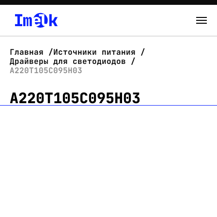
Каталог
Главная
Источники питания
Драйверы для светодиодов
О нас
А220Т105С095Н03
А220Т105С095Н03
Новости
Склад
Контакты
Вход