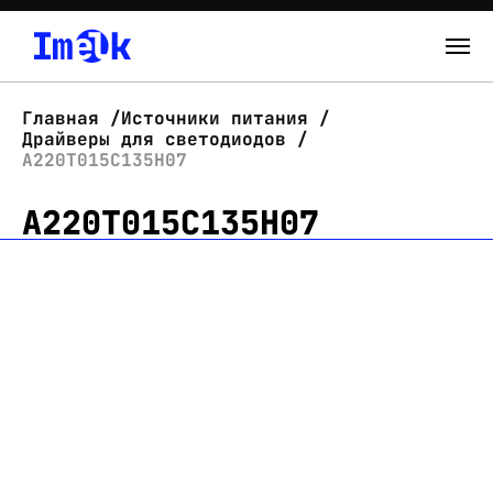
Каталог
Главная
Источники питания
Драйверы для светодиодов
О нас
А220Т015С135Н07
А220Т015С135Н07
Новости
Склад
Контакты
Вход