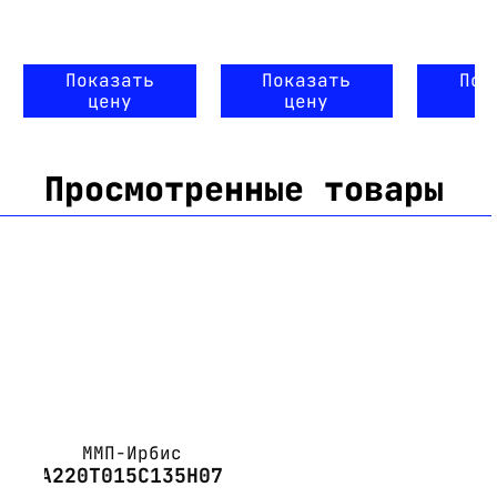
Показать
Показать
Пок
цену
цену
ц
Просмотренные товары
ММП-Ирбис
А220Т015С135Н07