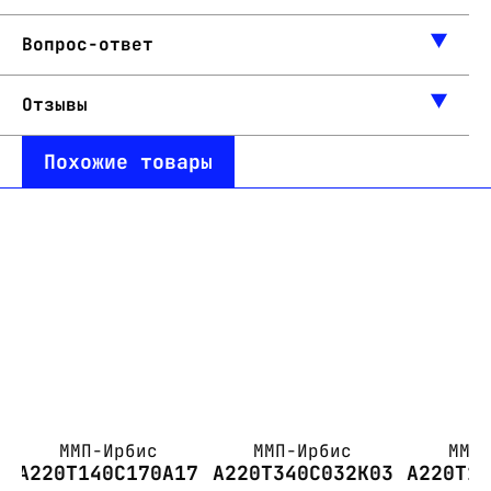
Вопрос-ответ
Отзывы
Похожие товары
ММП-Ирбис
ММП-Ирбис
ММП
А220Т140С170А17
А220Т340С032К03
А220Т1