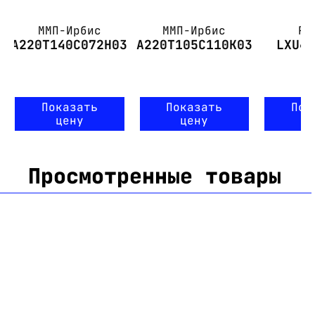
ММП-Ирбис
ММП-Ирбис
PA
А220Т140С072Н03
А220Т105С110К03
LXU4
Показать
Показать
Пок
цену
цену
ц
Просмотренные товары