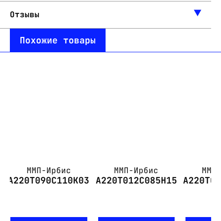
Отзывы
Похожие товары
ММП-Ирбис
ММП-Ирбис
ММП
А220Т090С110К03
А220Т012С085Н15
А220Т0