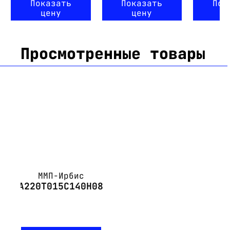
Показать
Показать
Пок
цену
цену
ц
Просмотренные товары
ММП-Ирбис
А220Т015С140Н08