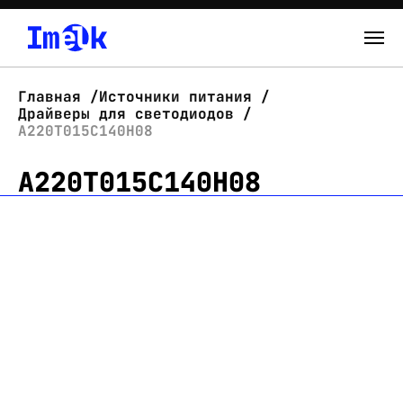
Каталог
Главная
Источники питания
Драйверы для светодиодов
О нас
А220Т015С140Н08
А220Т015С140Н08
Новости
Склад
Контакты
Вход