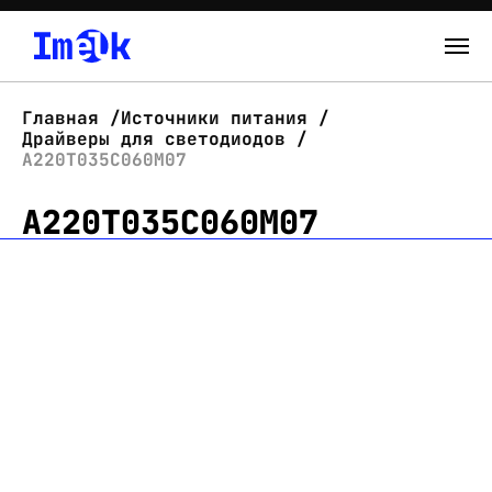
Каталог
Главная
Источники питания
Драйверы для светодиодов
О нас
А220Т035С060М07
А220Т035С060М07
Новости
Склад
Контакты
Вход