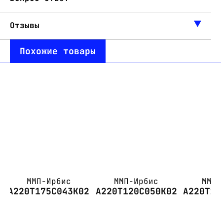
Отзывы
Похожие товары
ММП-Ирбис
ММП-Ирбис
ММП
А220Т175С043К02
А220Т120С050К02
А220Т1