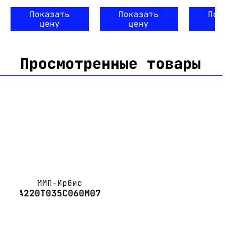
Показать
Показать
Пок
цену
цену
ц
Просмотренные товары
ММП-Ирбис
А220Т035С060М07