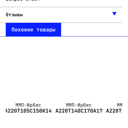
Отзывы
Похожие товары
ММП-Ирбис
ММП-Ирбис
ММП
А220Т105С150К14
А220Т140С170А17
А220Т1