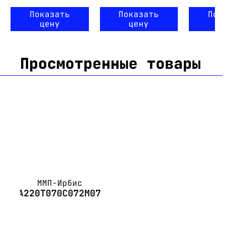
Показать
Показать
Пок
цену
цену
ц
Просмотренные товары
ММП-Ирбис
А220Т070С072М07