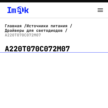
Каталог
Главная
Источники питания
Драйверы для светодиодов
О нас
А220Т070С072М07
А220Т070С072М07
Новости
Склад
Контакты
Вход