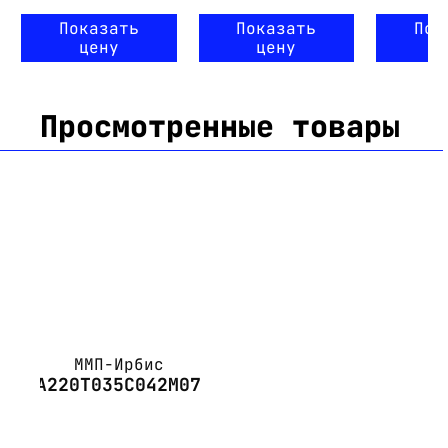
Показать
Показать
Пок
цену
цену
ц
Просмотренные товары
ММП-Ирбис
А220Т035С042М07