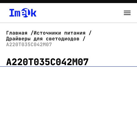
Каталог
Главная
Источники питания
Драйверы для светодиодов
О нас
А220Т035С042М07
А220Т035С042М07
Новости
Склад
Контакты
Вход