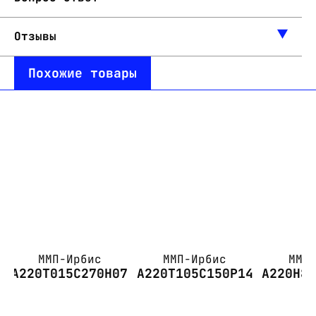
Отзывы
Похожие товары
ММП-Ирбис
ММП-Ирбис
ММП
А220Т015С270Н07
А220Т105С150Р14
А220Н8