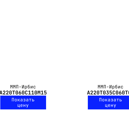
ММП-Ирбис
ММП-Ирбис
А220Т060С110М15
А220Т035С060Т
Показать
Показать
цену
цену