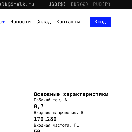
elk@imelk.ru
USD($)
EUR(€)
RUB(₽)
с
Новости
Склад
Контакты
Вход
Основные характеристики
Рабочий ток, А
0,7
Входное напряжение, В
170…280
Входная частота, Гц
50