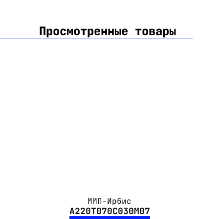
Просмотренные товары
ММП-Ирбис
А220Т070С030М07