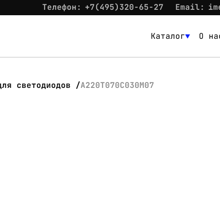
Телефон:
+7(495)320-65-27
Email:
im
Каталог
О на
Каталог
О нас
для светодиодов
А220Т070С030М07
Новости
Склад
Контакты
Вход
Контакты
Телефон:
+7(495)320-65-27