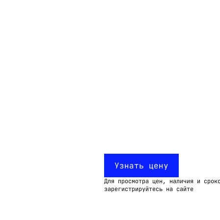
Email:
imelk@imelk.ru
USD($)
EUR(€)
RUB(₽)
Узнать цену
Для просмотра цен, наличия и срок
зарегистрируйтесь на сайте