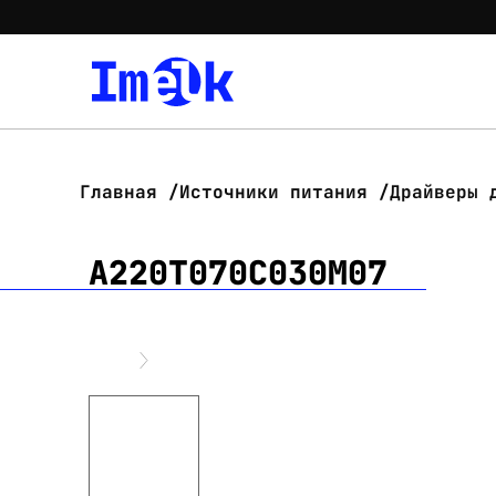
Главная
Источники питания
Драйверы 
А220Т070С030М07