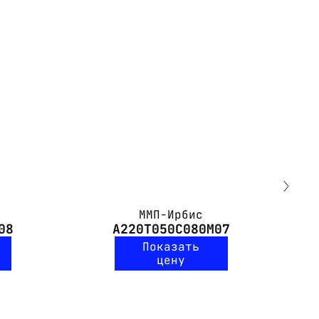
ММП-Ирбис
08
А220Т050С080М07
Показать
цену