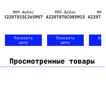
ММП-Ирбис
ММП-Ирбис
ММП
А220Т015С265М07
А220Т070С085М15
А220Т2
Показать
Показать
Пок
цену
цену
ц
Просмотренные товары