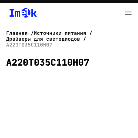
Каталог
Главная
Источники питания
Драйверы для светодиодов
О нас
А220Т035С110Н07
А220Т035С110Н07
Новости
Склад
Контакты
Вход