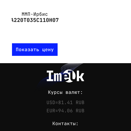
ММП-Ирбис
А220Т035С110Н07
Показать цену
Курсы валют:
USD=81.41 RUB
EUR=94.06 RUB
Контакты: