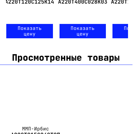
А220Т120С125К14
А220Т400С028К03
А220Т1
Показать
Показать
Пок
цену
цену
ц
Просмотренные товары
ММП-Ирбис