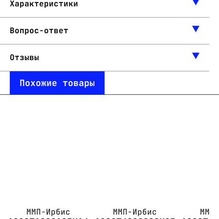
Характеристики
Вопрос-ответ
Отзывы
Похожие товары
ММП-Ирбис
ММП-Ирбис
ММП