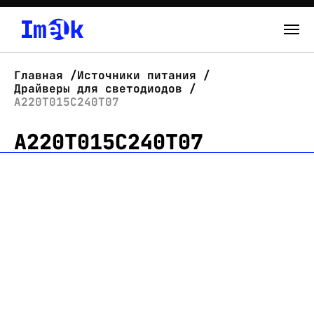
Каталог
Главная
Источники питания
Драйверы для светодиодов
О нас
А220Т015С240Т07
А220Т015С240Т07
Новости
Склад
Контакты
Вход