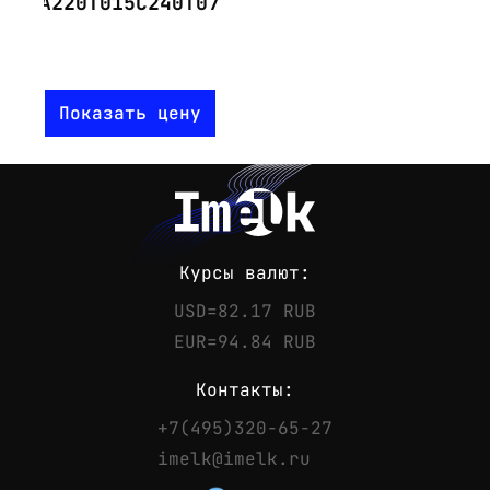
А220Т015С240Т07
Показать цену
Курсы валют:
USD=82.17 RUB
EUR=94.84 RUB
Контакты:
+7(495)320-65-27
Контакты
imelk@imelk.ru
Телефон:
+7(495)320-65-27