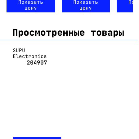
Показать
Показать
Пок
цену
цену
ц
Просмотренные товары
SUPU
Electronics
204907