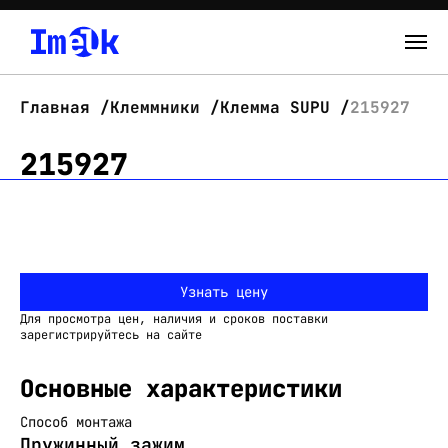
Каталог
Главная
Клеммники
Клемма SUPU
215927
О нас
215927
Новости
Склад
Узнать цену
Контакты
Для просмотра цен, наличия и сроков поставки
Вход
зарегистрируйтесь на сайте
Основные характеристики
Способ монтажа
Пружинный зажим