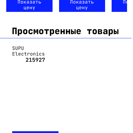
Показать
Показать
Пок
цену
цену
ц
Просмотренные товары
SUPU
Electronics
215927