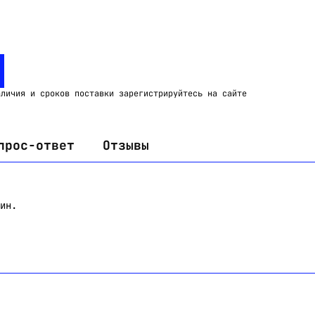
Email:
imelk@imelk.ru
USD($)
EUR(€)
RUB(₽)
аличия и сроков поставки зарегистрируйтесь на сайте
прос-ответ
Отзывы
ин.