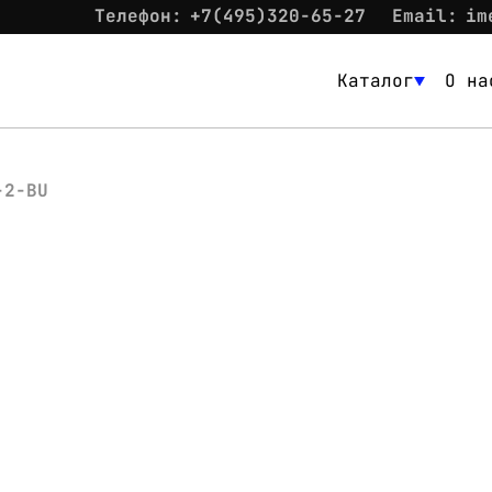
Телефон:
+7(495)320-65-27
Email:
im
Каталог
О на
Каталог
О нас
-2-BU
Новости
Склад
Контакты
Вход
Контакты
Телефон:
+7(495)320-65-27