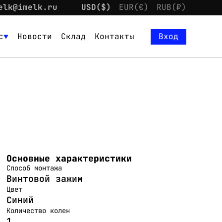
elk@imelk.ru
USD($)
EUR(€)
RUB(₽)
с
Новости
Склад
Контакты
Вход
Основные характеристики
Способ монтажа
Винтовой зажим
Цвет
Синий
Количество колен
1