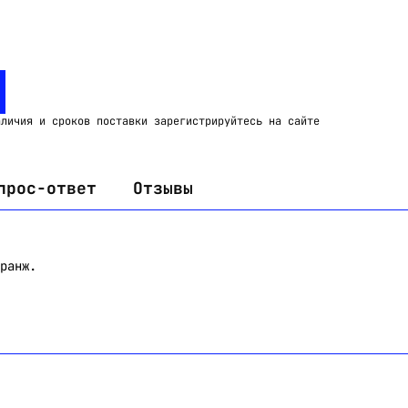
Email:
imelk@imelk.ru
USD($)
EUR(€)
RUB(₽)
аличия и сроков поставки зарегистрируйтесь на сайте
прос-ответ
Отзывы
ранж.