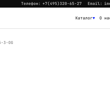
Телефон:
+7(495)320-65-27
Email:
im
Каталог
О на
Каталог
О нас
5-3-OG
Новости
Склад
Контакты
Вход
Контакты
Телефон:
+7(495)320-65-27