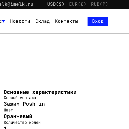
elk@imelk.ru
USD($)
EUR(€)
RUB(₽)
с
Новости
Склад
Контакты
Вход
Основные характеристики
Способ монтажа
Зажим Push-in
Цвет
Оранжевый
Количество колен
1