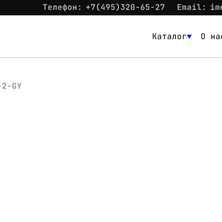
Телефон:
+7(495)320-65-27
Email:
im
Каталог
О на
Каталог
О нас
-2-GY
Новости
Склад
Контакты
Вход
Контакты
Телефон:
+7(495)320-65-27