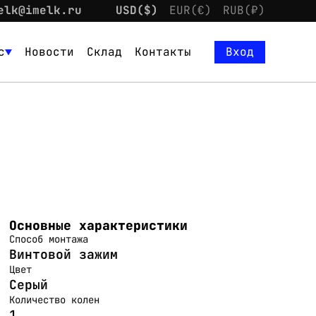
elk@imelk.ru
USD($)
EUR(€)
RUB(₽)
с
Новости
Склад
Контакты
Вход
Основные характеристики
Способ монтажа
Винтовой зажим
Цвет
Серый
Количество колен
1