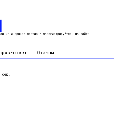
Email:
imelk@imelk.ru
USD($)
EUR(€)
RUB(₽)
аличия и сроков поставки зарегистрируйтесь на сайте
прос-ответ
Отзывы
 сер.