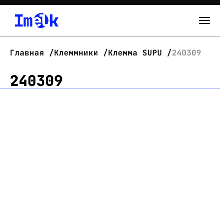
Каталог
Главная
Клеммники
Клемма SUPU
240309
О нас
240309
Новости
Склад
Контакты
Вход