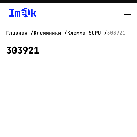
Каталог
Главная
Клеммники
Клемма SUPU
303921
О нас
303921
Новости
Склад
Контакты
Вход