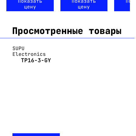
Показать
Показать
Пок
цену
цену
ц
Просмотренные товары
SUPU
Electronics
TP16-3-GY