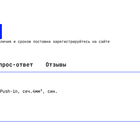
Email:
imelk@imelk.ru
USD($)
EUR(€)
RUB(₽)
аличия и сроков поставки зарегистрируйтесь на сайте
прос-ответ
Отзывы
Push-in, сеч.4мм², син.