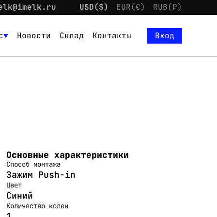
elk@imelk.ru
USD($)
EUR(€)
RUB(₽)
с
Новости
Склад
Контакты
Вход
Основные характеристики
Способ монтажа
Зажим Push-in
Цвет
Синий
Количество колен
1