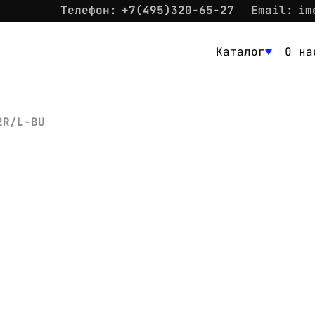
Телефон:
+7(495)320-65-27
Email:
im
Каталог
О на
Каталог
О нас
2R/L-BU
Новости
Склад
Контакты
Вход
Контакты
Телефон:
+7(495)320-65-27