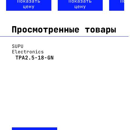
Показать
Показать
Пок
цену
цену
ц
Просмотренные товары
SUPU
Electronics
TPA2.5-18-GN