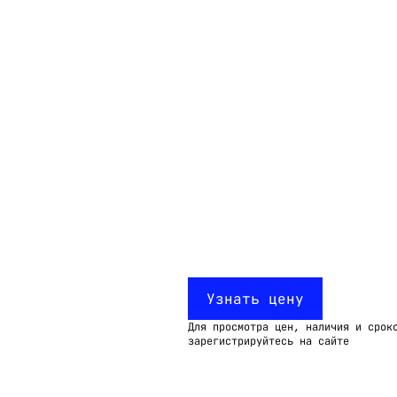
Email:
imelk@imelk.ru
USD($)
EUR(€)
RUB(₽)
Узнать цену
Для просмотра цен, наличия и срок
зарегистрируйтесь на сайте