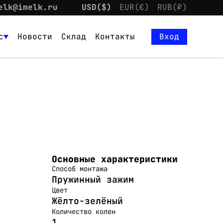
elk@imelk.ru
USD($)
EUR(€)
RUB(₽)
с
Новости
Склад
Контакты
Вход
Основные характеристики
Способ монтажа
Пружинный зажим
Цвет
Жёлто-зелёный
Количество колен
1