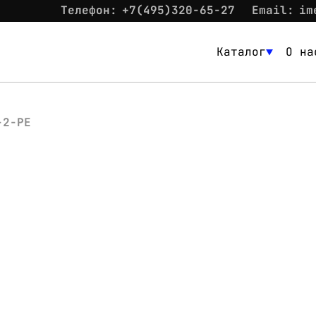
Телефон:
+7(495)320-65-27
Email:
im
Каталог
О на
Каталог
О нас
-2-PE
Новости
Склад
Контакты
Вход
Контакты
Телефон:
+7(495)320-65-27