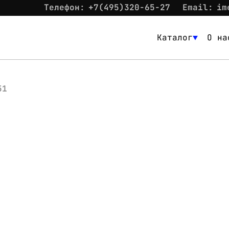
Телефон:
+7(495)320-65-27
Email:
im
Каталог
О на
Каталог
О нас
51
Новости
Склад
Контакты
Вход
Контакты
Телефон:
+7(495)320-65-27