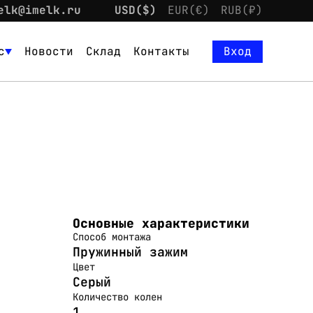
elk@imelk.ru
USD($)
EUR(€)
RUB(₽)
с
Новости
Склад
Контакты
Вход
Основные характеристики
Способ монтажа
Пружинный зажим
Цвет
Серый
Количество колен
1