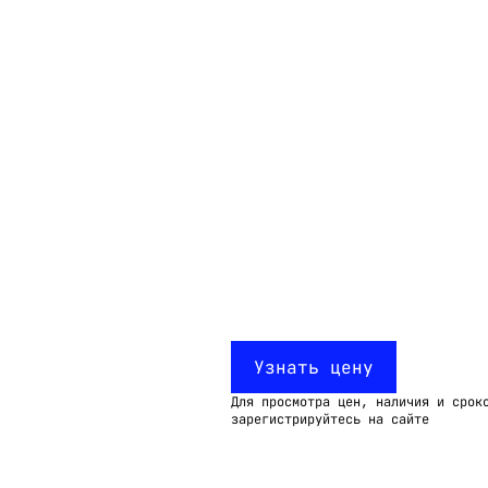
Email:
imelk@imelk.ru
USD($)
EUR(€)
RUB(₽)
Узнать цену
Для просмотра цен, наличия и срок
зарегистрируйтесь на сайте