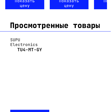
Показать
Показать
Пок
цену
цену
ц
Просмотренные товары
SUPU
Electronics
TU4-MT-GY