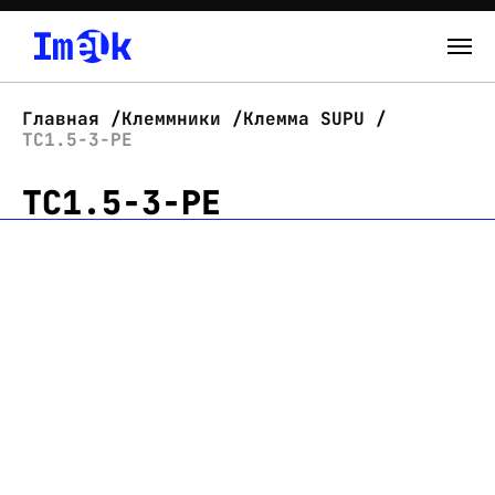
Каталог
Главная
Клеммники
Клемма SUPU
TC1.5-3-PE
О нас
TC1.5-3-PE
Новости
Склад
Контакты
Вход