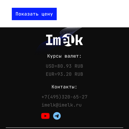
Показать цену
Курсы валют:
USD=80.93 RUB
EUR=93.20 RUB
Контакты:
+7(495)320-65-27
Контакты
imelk@imelk.ru
Телефон:
+7(495)320-65-27
Email:
imelk@imelk.ru