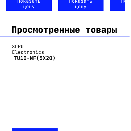
Показать
Показать
Пок
цену
цену
ц
Просмотренные товары
SUPU
Electronics
TU10-NF(5X20)