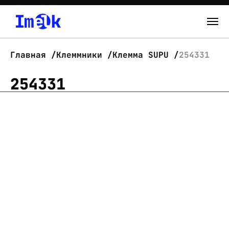
Каталог
Главная
Клеммники
Клемма SUPU
254331
О нас
254331
Новости
Склад
Контакты
Вход