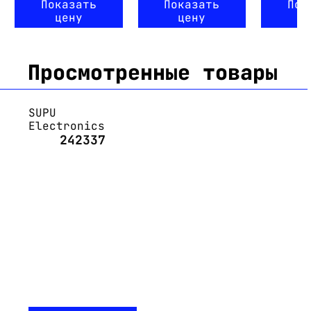
Показать
Показать
Пок
цену
цену
ц
Просмотренные товары
SUPU
Electronics
242337