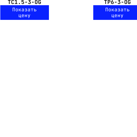
TC1.5-3-OG
TP6-3-OG
Показать
Показать
цену
цену