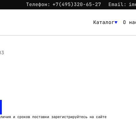
Телефон:
+7(495)320-65-27
Email:
im
Каталог
О на
Каталог
О нас
03
Новости
Склад
Контакты
Вход
аличия и сроков поставки зарегистрируйтесь на сайте
Контакты
Телефон:
+7(495)320-65-27