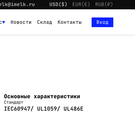
elk@imelk.ru
USD($)
EUR(€)
RUB(₽)
с
Новости
Склад
Контакты
Вход
Основные характеристики
Стандарт
IEC60947/ UL1059/ UL486E