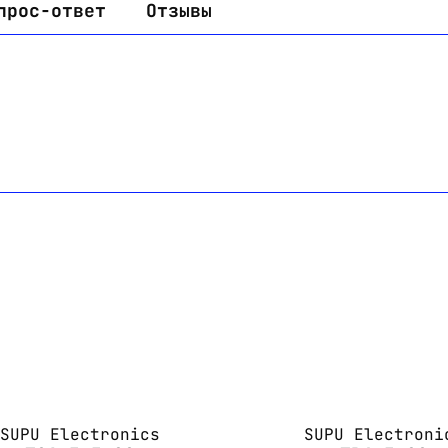
прос-ответ
Отзывы
Email:
imelk@imelk.ru
USD($)
EUR(€)
RUB(₽)
SUPU Electronics
SUPU Electroni