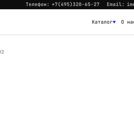
Телефон:
+7(495)320-65-27
Email:
im
Каталог
О на
Каталог
О нас
02
Новости
Склад
Контакты
Вход
Контакты
Телефон:
+7(495)320-65-27