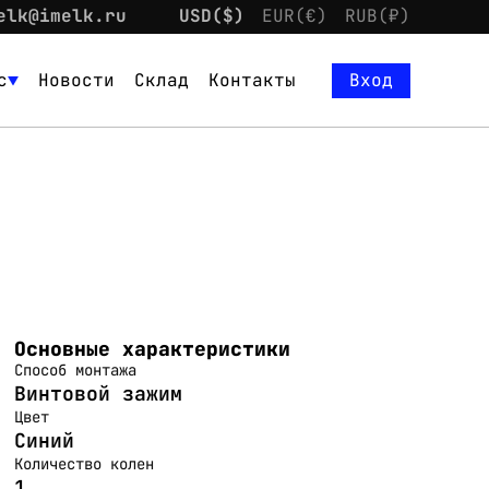
elk@imelk.ru
USD($)
EUR(€)
RUB(₽)
с
Новости
Склад
Контакты
Вход
Основные характеристики
Способ монтажа
Винтовой зажим
Цвет
Синий
Количество колен
1