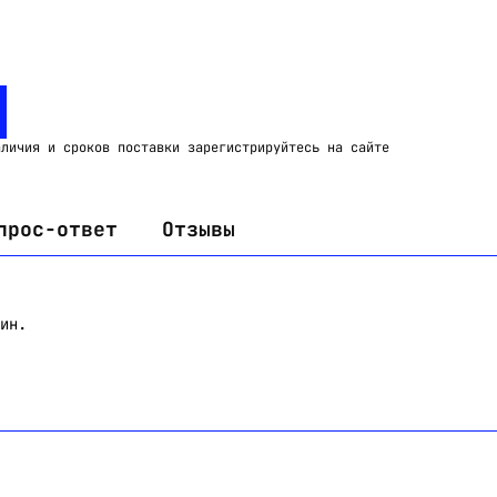
Email:
imelk@imelk.ru
USD($)
EUR(€)
RUB(₽)
аличия и сроков поставки зарегистрируйтесь на сайте
прос-ответ
Отзывы
ин.