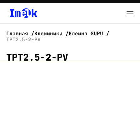
Каталог
Главная
Клеммники
Клемма SUPU
TPT2.5-2-PV
О нас
TPT2.5-2-PV
Новости
Склад
Контакты
Вход