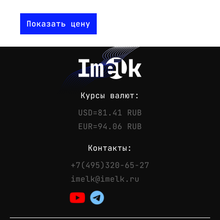
Показать цену
Курсы валют:
USD=81.41 RUB
EUR=94.06 RUB
Контакты:
+7(495)320-65-27
Контакты
imelk@imelk.ru
Телефон:
+7(495)320-65-27
Email:
imelk@imelk.ru