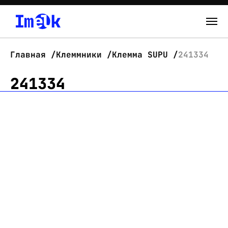
Каталог
Главная
Клеммники
Клемма SUPU
241334
О нас
241334
Новости
Склад
Контакты
Вход